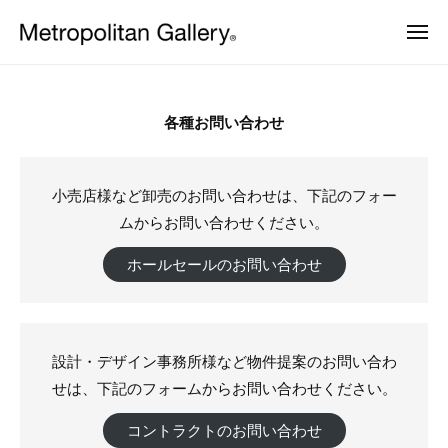
株
ュ
コ
ー
式
メ
ン
会
ニ
株
ュ
ヨ
テ
社
CONTACT
ー
ー
式
ン
メ
ロ
2024
会
ッ
ト
ツ
各種お問い合わせ
パ
年
ロ
社
へ
・
2
ポ
日
メ
ス
月
本
リ
小売店様など卸売のお問い合わせは、下記のフォー
ト
キ
を
1
タ
ムからお問い合わせください。
中
ッ
ロ
日
ン
心
プ
ポ
by
と
ギ
ホールセールのお問い合わせ
し
METROCS
リ
ャ
た
ラ
タ
プ
ロ
リ
ン
ダ
ー
設計・デザイン事務所様など物件提案のお問い合わ
ギ
ク
ト
せは、下記のフォームからお問い合わせください。
ャ
デ
ザ
ラ
コントラクトのお問い合わせ
イ