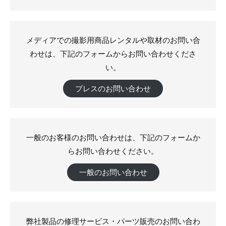
リ
ン
の
ー
マ
ス
メディアでの撮影用商品レンタルや取材のお問い合
タ
ー
わせは、下記のフォームからお問い合わせくださ
ピ
い。
ー
ス
を
プレスのお問い合わせ
取
り
扱
い
ま
一般のお客様のお問い合わせは、下記のフォームか
す
らお問い合わせください。
一般のお問い合わせ
弊社製品の修理サービス・パーツ販売のお問い合わ