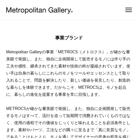
株
ュ
コ
ー
式
メ
ン
会
ニ
株
ュ
ヨ
テ
社
COMPANY
ー
ー
式
ン
メ
ロ
2025
会
ッ
ト
ツ
事業ブランド
パ
年
ロ
社
へ
・
10
ポ
Metropolitan Galleryの事業「METROCS（メトロクス）」が確かな審
日
メ
ス
月
本
リ
美眼で発掘し、また、独自に企画開発して販売するモノには作り手の
ト
キ
を
20
工夫や感性、継承されてきた素材や技術の粋が凝縮されています。使
タ
中
ッ
ロ
日
い手は自身の暮らしにこれらのモノをツールやエッセンスとして取り
ン
心
プ
ポ
by
入れることで、問題を解決したり、新しい価値を発見したり、創造的
と
ギ
し
な暮らしを体験できます。だからこそ、METROCSは、モノを起点
METROCS
リ
ャ
た
に、暮らしの進化を提案する事業を常に目指します。
ラ
タ
プ
ロ
リ
ン
ダ
METROCSが確かな審美眼で発掘し、また、独自に企画開発して販売
ー
ギ
ク
するモノはすべて、流行を追って短期間で消費されていくものではな
ト
ャ
く、使用の過程でその価値をじっくりと味わえることを必須条件とし
デ
ます。素材やパーツ、工法などの隅々に至るまで「真に良質なモノ」
ザ
ラ
イ
であることはもとより、モノを通してデザイナーの思考や哲学を感じ