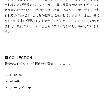
リ
ン
られることが理想です。したがって、真に良質なモノをセレクトして
の
ー
販売するだけでなく、現代ならびに将来に必要なモノやデザインが失
マ
ス
われるのであれば、これらを復刻して継承していきます。また、現代
タ
ならびに将来に必要なモノやデザインがまだこの世に存在しないので
ー
あれば、現代のデザイナーとともにこれらを創造し、継承していきま
ピ
す。
ー
ス
を
取
り
扱
い
COLLECTION
ま
希少なコレクションを国内外で蒐集しています。
す
BRAUN
olivetti
オールド切子