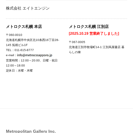
株式会社 エイトエンジン
メトロクス札幌 本店
メトロクス札幌 江別店
[2025.10.19 営業終了しました]
〒060-0010
北海道札幌市中央区北10条西16丁目28-
〒067-0005
145 拓殖ビル1F
北海道江別市牧場町14-1 江別蔦屋書店 暮
TEL：011-615-8777
らしの棟
e-mail：
営業時間：12:00～20:00、日曜・祝日
12:00～18:00
定休日：水曜・木曜
Metropolitan Gallery Inc.