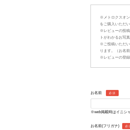
11
月
13
※メトロクスオン
をご購入いただい
日
※レビューの投稿
by
トがわかるお写真
METROCS
※ご投稿いただい
ります。（お名前
※レビューの登録
お名前
必須
※web掲載時はイニ
お名前(フリガナ)
必