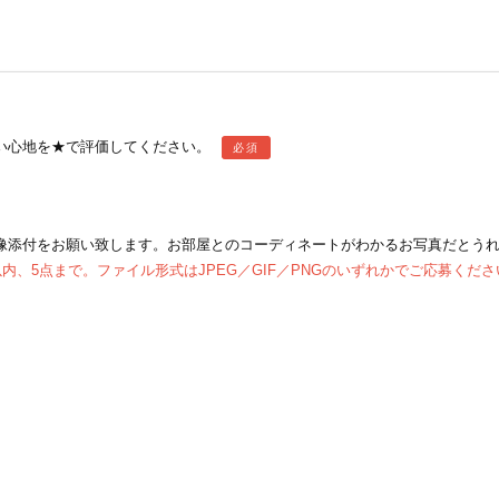
い心地を★で評価してください。
必須
像添付をお願い致します。お部屋とのコーディネートがわかるお写真だとう
以内、5点まで。ファイル形式はJPEG／GIF／PNGのいずれかでご応募くださ