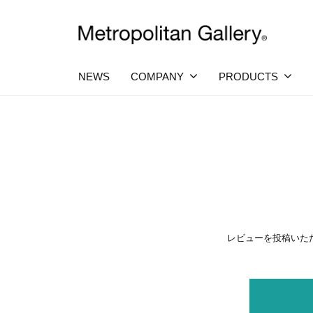
コ
社
ン
メ
テ
株
ヨ
ト
ー
ン
ロ
式
NEWS
COMPANY
PRODUCTS
ロ
ツ
ポ
ッ
会
ア
へ
パ
リ
社
・
カ
タ
ス
日
メ
ン
キ
本
プ
ト
を
ギ
ッ
ル
中
ロ
ャ
プ
心
コ
ラ
ポ
と
し
リ
チ
リ
レビューを投稿いただ
た
ー
プ
タ
ェ
ロ
ン
ダ
ア
ク
ギ