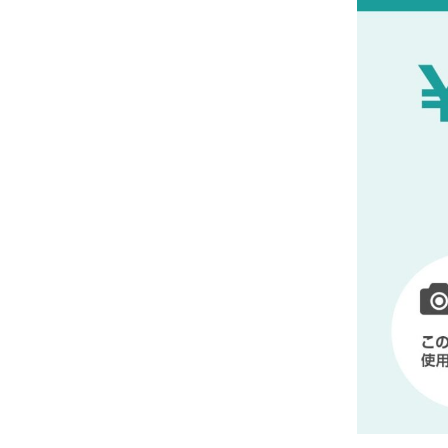
レ
ト
ャ
デ
ビ
ザ
ラ
イ
ュ
リ
ン
の
ー
ー
マ
ス
投
タ
稿
ー
ピ
フ
ー
ス
ォ
を
取
ー
り
扱
ム
い
ま
2025
す
年