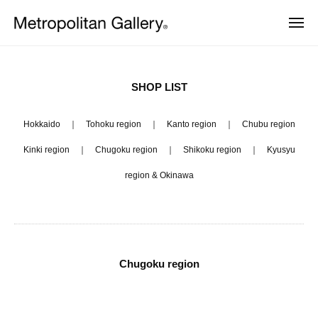
株
Skip
式
MEN
to
会
株
ヨ
content
社
SHOP
ー
式
メ
ロ
LIST
会
ッ
ト
SHOP LIST
–
パ
ロ
社
・
Chugoku
ポ
日
メ
Hokkaido
｜
Tohoku region
｜
Kanto region
｜
Chubu region
本
リ
ト
2021
を
Kinki region
｜
Chugoku region
｜
Shikoku region
｜
Kyusyu
タ
中
年
ロ
ン
心
region & Okinawa
9
ポ
と
ギ
月
し
リ
ャ
た
24
ラ
タ
プ
日
ロ
リ
ン
by
ダ
ー
ギ
ク
METROCS
Chugoku region
ト
ャ
デ
ザ
ラ
イ