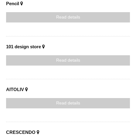
リ
ン
Pencil
の
ー
マ
Read details
ス
タ
ー
ピ
ー
101 design store
ス
を
取
Read details
り
扱
い
ま
す
AITOLIV
Read details
CRESCENDO