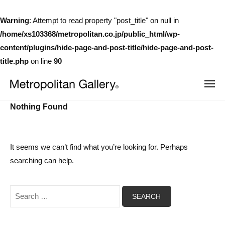
株
式
Warning
: Attempt to read property "post_title" on null in
会
/home/xs103368/metropolitan.co.jp/public_html/wp-
社
content/plugins/hide-page-and-post-title/hide-page-and-post-
メ
ト
title.php
on line
90
ロ
Skip
ポ
MEN
to
リ
株
ヨ
content
Nothing Found
タ
ー
式
ロ
ン
会
ッ
ギ
パ
社
ャ
・
It seems we can’t find what you’re looking for. Perhaps
日
メ
ラ
searching can help.
本
リ
ト
を
ー
中
ロ
Search
心
ポ
と
for:
し
リ
た