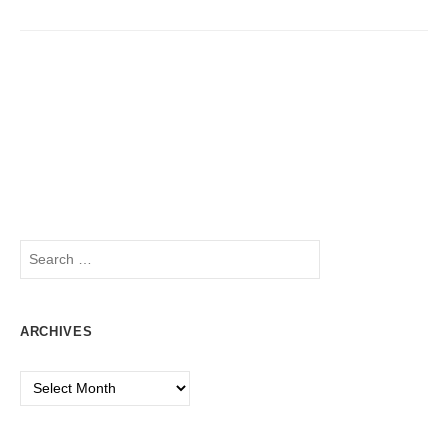
タ
プ
ロ
ン
ダ
ギ
ク
ト
ャ
デ
ザ
ラ
イ
リ
ン
の
ー
マ
ス
タ
ー
Search
ピ
ー
for:
ス
を
取
ARCHIVES
り
扱
Archives
い
ま
す