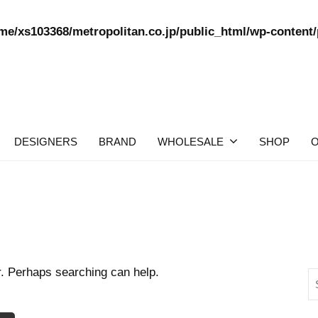
me/xs103368/metropolitan.co.jp/public_html/wp-content/p
DESIGNERS
BRAND
WHOLESALE
SHOP
O
r. Perhaps searching can help.
S
fo