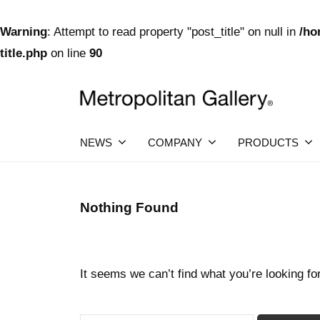
社
Warning
: Attempt to read property "post_title" on null in
/ho
メ
title.php
on line
90
ト
Skip
ロ
to
ポ
content
リ
株
ヨ
ー
タ
式
NEWS
COMPANY
PRODUCTS
ロ
ン
ッ
会
ギ
パ
社
・
ャ
Nothing Found
日
メ
ラ
本
リ
ト
を
中
ー
ロ
心
It seems we can’t find what you’re looking fo
ポ
と
し
リ
た
Search