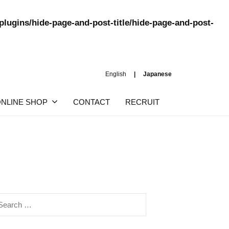
lugins/hide-page-and-post-title/hide-page-and-post-
English
Japanese
NLINE SHOP
CONTACT
RECRUIT
earch
r: