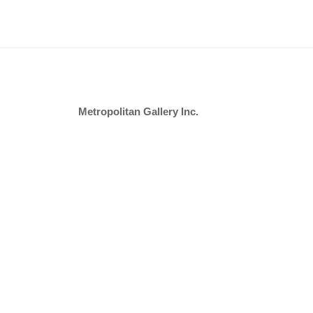
い
ま
す
Metropolitan Gallery Inc.