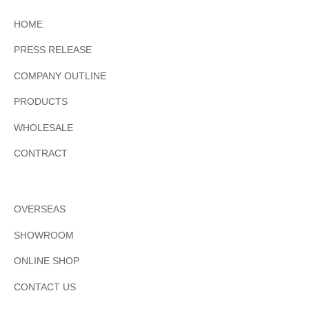
リ
ン
6
の
ー
HOME
月
マ
27
ス
PRESS RELEASE
タ
日
ー
COMPANY OUTLINE
by
ピ
METROCS
ー
PRODUCTS
ス
を
WHOLESALE
取
り
CONTRACT
扱
い
ま
す
OVERSEAS
SHOWROOM
ONLINE SHOP
CONTACT US