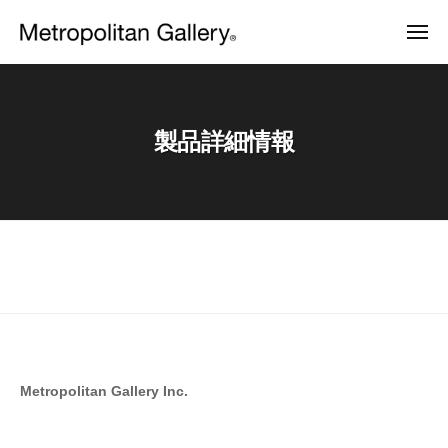
株
ュ
コ
ー
式
メ
ン
会
ニ
株
ュ
ヨ
テ
社
ー
ー
式
ン
メ
ロ
会
ッ
ト
ツ
パ
製品詳細情報
ロ
社
へ
・
ポ
日
メ
ス
本
リ
ト
キ
を
タ
中
ッ
ロ
製
ン
心
プ
ポ
品
と
ギ
し
リ
ャ
詳
た
ラ
タ
プ
細
ロ
リ
ン
情
ダ
ー
ギ
ク
報
ト
Metropolitan Gallery Inc.
ャ
デ
2025
ザ
ラ
年
イ