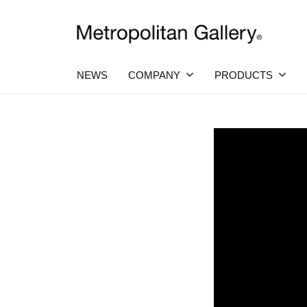
コ
社
ン
メ
テ
株
ヨ
ト
ー
ン
ロ
式
NEWS
COMPANY
PRODUCTS
ロ
ツ
ポ
ッ
会
プ
へ
パ
リ
社
・
リ
タ
ス
日
メ
ン
キ
本
ア
ト
を
ギ
ッ
チ
中
ロ
ャ
プ
心
ェ
ラ
ポ
と
し
リ
ア
リ
た
ー
プ
タ
解
ロ
ン
ダ
説
ク
ギ