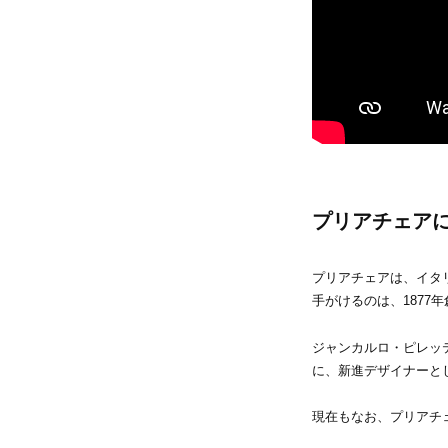
動
ト
ャ
デ
画
ザ
ラ
イ
リ
ン
2026
の
年
ー
マ
1
ス
月
タ
ー
28
プリアチェア
ピ
日
ー
by
ス
プリアチェアは、イタ
を
METROCS
手がけるのは、1877年
取
り
扱
ジャンカルロ・ピレッ
い
に、新進デザイナーと
ま
す
現在もなお、プリアチ