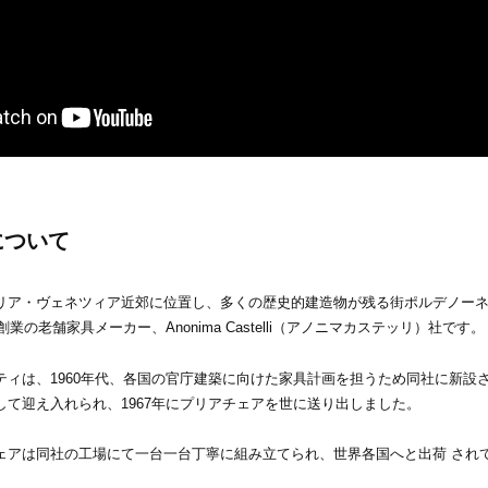
について
リア・ヴェネツィア近郊に位置し、多くの歴史的建造物が残る街ポルデノー
創業の老舗家具メーカー、Anonima Castelli（アノニマカステッリ）社です。
ティは、1960年代、各国の官庁建築に向けた家具計画を担うため同社に新設
して迎え入れられ、1967年にプリアチェアを世に送り出しました。
ェアは同社の工場にて一台一台丁寧に組み立てられ、世界各国へと出荷 され