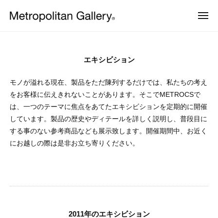
株
ュ
コ
ー
式
メ
ン
会
ニ
株
ュ
ヨ
テ
社
2011
ー
ー
式
ン
メ
ロ
年
会
ッ
ト
ツ
エキシビション
の
パ
ロ
社
へ
・
エ
ポ
モノが溢れる現在、製品をただ陳列するだけでは、私たちの考え
日
メ
ス
本
リ
キ
をお客様に伝えきれないことがあります。そこでMETROCSで
ト
キ
を
タ
は、一つのテーマに焦点をあてたエキシビションを定期的に開催
シ
中
ッ
ロ
ン
心
しています。製品の歴史やディテールを詳しく説明し、普段目に
ビ
プ
ポ
と
ギ
する事のない参考商品なども展示致します。開催期間中、お近く
シ
し
リ
ャ
にお越しの際は是非お立ち寄りください。
た
ョ
ラ
タ
プ
ロ
リ
ン
ン
ダ
ー
ギ
ク
2026
ト
ャ
年
デ
ザ
ラ
8
2011年のエキシビション
イ