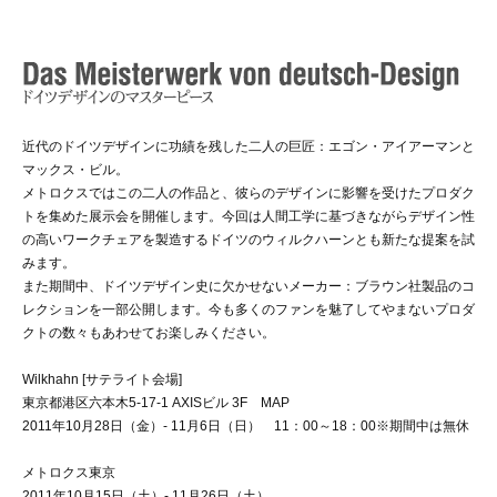
月
リ
ン
4
の
ー
マ
日
ス
by
タ
METROCS
ー
ピ
近代のドイツデザインに功績を残した二人の巨匠：エゴン・アイアーマンと
ー
マックス・ビル。
ス
を
メトロクスではこの二人の作品と、彼らのデザインに影響を受けたプロダク
取
トを集めた展示会を開催します。今回は人間工学に基づきながらデザイン性
り
の高いワークチェアを製造するドイツのウィルクハーンとも新たな提案を試
扱
みます。
い
また期間中、ドイツデザイン史に欠かせないメーカー：ブラウン社製品のコ
ま
レクションを一部公開します。今も多くのファンを魅了してやまないプロダ
す
クトの数々もあわせてお楽しみください。
Wilkhahn [サテライト会場]
東京都港区六本木5-17-1 AXISビル 3F
MAP
2011年10月28日（金）- 11月6日（日） 11：00～18：00※期間中は無休
メトロクス東京
2011年10月15日（土）- 11月26日（土）