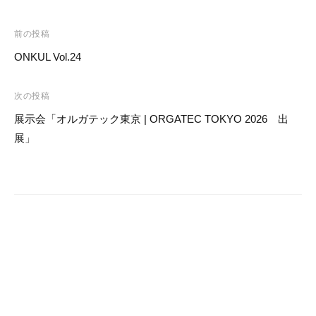
o
投
前の投稿
o
稿
ONKUL Vol.24
k
ナ
ビ
次の投稿
ゲ
展示会「オルガテック東京 | ORGATEC TOKYO 2026 出
ー
展」
シ
ョ
ン