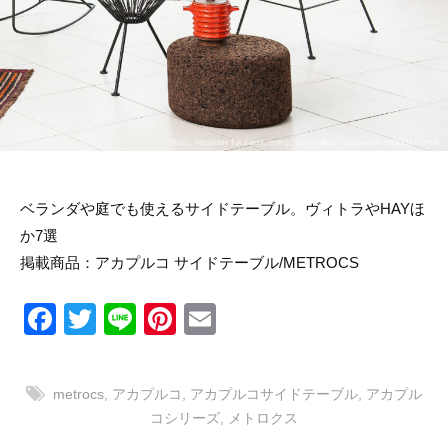
リ
ン
の
ー
マ
ス
タ
ー
ピ
ー
ス
を
取
ベランダや庭でも使えるサイドテーブル。ヴィトラやHAYほ
り
扱
か7選
い
掲載商品：
アカプルコ サイドテーブル
/METROCS
ま
す
F
T
Li
Pi
E
a
wi
n
nt
m
c
tt
e
er
ail
metrocs
,
アカプルコ
,
アカプルコサイドテーブル
,
アカプル
e
er
e
コシリーズ
,
メトロクス
b
st