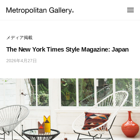
株
ュ
コ
ー
式
メ
ン
会
ニ
株
ュ
ヨ
テ
社
ー
ー
式
ン
メ
ロ
会
ッ
ト
ツ
メディア掲載
パ
ロ
社
へ
・
The New York Times Style Magazine: Japan
ポ
日
メ
ス
本
リ
2026年4月27日
b
ト
キ
を
タ
y
中
ッ
ロ
ン
心
M
プ
ポ
と
ギ
E
し
リ
ャ
T
た
ラ
タ
プ
R
ロ
リ
O
ン
ダ
ー
C
ギ
ク
ト
S
ャ
デ
ザ
ラ
イ