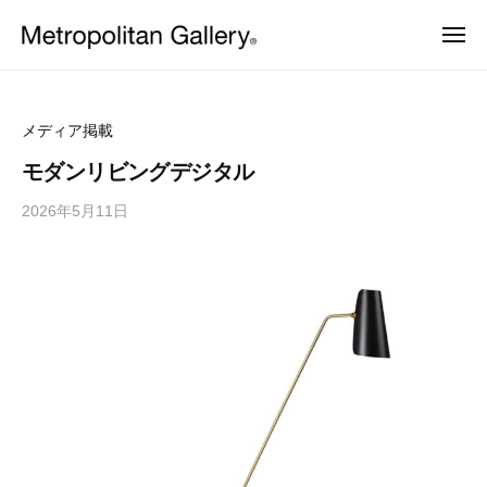
株
ュ
コ
ー
式
メ
ン
会
ニ
株
ュ
ヨ
テ
社
ー
ー
式
ン
メ
ロ
会
ッ
ト
ツ
メディア掲載
パ
ロ
社
へ
・
モダンリビングデジタル
ポ
日
メ
ス
本
リ
2026年5月11日
b
ト
キ
を
タ
y
中
ッ
ロ
ン
心
M
プ
ポ
と
ギ
E
し
リ
ャ
T
た
ラ
タ
プ
R
ロ
リ
O
ン
ダ
ー
C
ギ
ク
ト
S
ャ
デ
ザ
ラ
イ