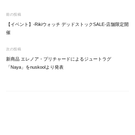
o
投
前の投稿
o
稿
【イベント】-Rikiウォッチ デッドストックSALE-店舗限定開
k
ナ
催
ビ
ゲ
次の投稿
ー
新商品 エレノア・プリチャードによるジュートラグ
シ
「Naya」をnuskoolより発表
ョ
ン