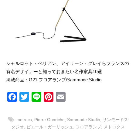
リ
ン
の
ー
マ
ス
タ
ー
ピ
ー
ス
を
取
シャルロット・ぺリアン、アイリーン・グレイらフランスの
り
扱
有名デザイナーと知っておきたい名作家具10選
い
掲載商品：
G21 フロアランプ
/Sammode Studio
ま
す
F
T
Li
Pi
E
a
wi
n
nt
m
c
tt
e
er
ail
metrocs
,
Pierre Guariche
,
Sammode Studio
,
サンモードス
e
er
e
タジオ
,
ピエール・ガーリッシュ
,
フロアランプ
,
メトロクス
b
st