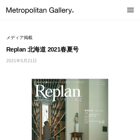
株
ュ
コ
ー
式
メ
ン
会
ニ
株
ュ
ヨ
テ
社
ー
ー
式
ン
メ
ロ
会
ッ
ト
ツ
メディア掲載
パ
ロ
社
へ
・
Replan 北海道 2021春夏号
ポ
日
メ
ス
本
リ
2021年5月21日
b
ト
キ
を
タ
y
中
ッ
ロ
ン
心
M
プ
ポ
と
ギ
E
し
リ
ャ
T
た
ラ
タ
プ
R
ロ
リ
O
ン
ダ
ー
C
ギ
ク
ト
S
ャ
デ
ザ
ラ
イ