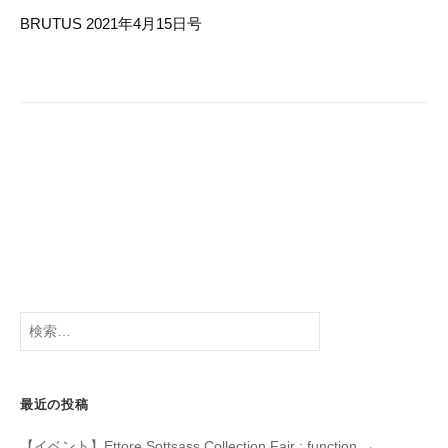
o
ゲ
BRUTUS 2021年4月15日号
k
ー
シ
ョ
ン
検
索:
最近の投稿
【イベント】Ettore Sottsass Collection Fair : function →