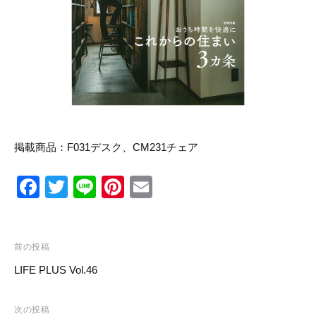
リ
ン
の
ー
マ
ス
タ
ー
ピ
ー
ス
を
取
掲載商品：
F031デスク
、
CM231チェア
り
扱
い
F
T
Li
Pi
E
ま
す
a
wi
n
nt
m
c
tt
e
er
ail
投
e
er
e
前の投稿
稿
LIFE PLUS Vol.46
b
st
ナ
o
ビ
次の投稿