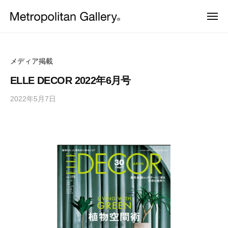
株
ュ
コ
ー
式
メ
ン
会
ニ
株
ュ
ヨ
テ
社
ー
ー
式
ン
メ
ロ
会
ッ
ト
ツ
メディア掲載
パ
ロ
社
へ
・
ELLE DECOR 2022年6月号
ポ
日
メ
ス
本
リ
2022年5月7日
b
ト
キ
を
タ
y
中
ッ
ロ
ン
心
M
プ
ポ
と
ギ
E
し
リ
ャ
T
た
ラ
タ
プ
R
ロ
リ
O
ン
ダ
ー
C
ギ
ク
ト
S
ャ
デ
ザ
ラ
イ