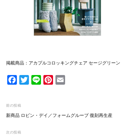
リ
ン
の
ー
マ
ス
タ
ー
ピ
ー
ス
を
取
掲載商品：
アカプルコロッキングチェア セージグリーン
り
扱
い
F
T
Li
Pi
E
ま
す
a
wi
n
nt
m
c
tt
e
er
ail
投
e
er
e
前の投稿
稿
新商品 ロビン・デイ／フォームグループ 復刻再生産
b
st
ナ
o
ビ
次の投稿