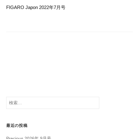
o
ゲ
FIGARO Japon 2022年7月号
k
ー
シ
ョ
ン
検
索:
最近の投稿
Precious 2026年 9月号