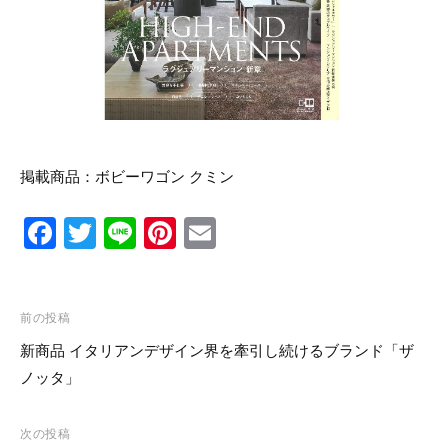
リ
ン
の
ー
マ
ス
タ
ー
ピ
ー
ス
を
掲載商品：
ボビーワゴン クミン
取
り
F
T
Li
Pi
E
扱
い
a
wi
n
nt
m
ま
す
c
tt
e
er
ail
投
e
er
e
前の投稿
稿
新商品 イタリアンデザイン界を牽引し続けるブランド「ザ
b
st
ナ
ノッタ」
o
ビ
o
ゲ
次の投稿