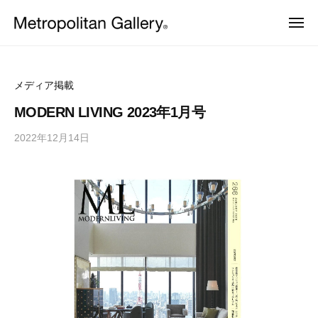
株
ュ
コ
ー
式
メ
ン
会
ニ
株
ュ
ヨ
テ
社
ー
ー
式
ン
メ
ロ
会
ッ
ト
ツ
メディア掲載
パ
ロ
社
へ
・
MODERN LIVING 2023年1月号
ポ
日
メ
ス
本
リ
2022年12月14日
b
ト
キ
を
タ
y
中
ッ
ロ
ン
心
M
プ
ポ
と
ギ
E
し
リ
ャ
T
た
ラ
タ
プ
R
ロ
リ
O
ン
ダ
ー
C
ギ
ク
ト
S
ャ
デ
ザ
ラ
イ