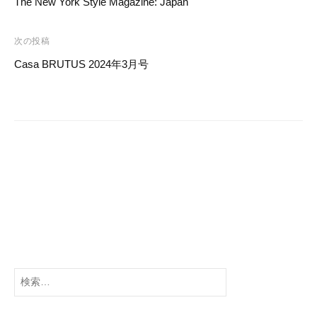
稿
o
The New York Style Magazine: Japan
ナ
k
ビ
次の投稿
ゲ
Casa BRUTUS 2024年3月号
ー
シ
ョ
ン
検
索: