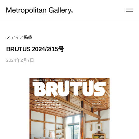
株
ュ
コ
ー
式
メ
ン
会
ニ
株
ュ
ヨ
テ
社
ー
ー
式
ン
メ
ロ
会
ッ
ト
ツ
メディア掲載
パ
ロ
社
へ
・
BRUTUS 2024/2/15号
ポ
日
メ
ス
本
リ
2024年2月7日
b
ト
キ
を
タ
y
中
ッ
ロ
ン
心
M
プ
ポ
と
ギ
E
し
リ
ャ
T
た
ラ
タ
プ
R
ロ
リ
O
ン
ダ
ー
C
ギ
ク
ト
S
ャ
デ
ザ
ラ
イ