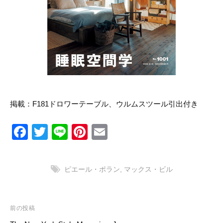
リ
ン
の
ー
マ
ス
タ
ー
ピ
ー
ス
を
取
掲載：F181ドロワーテーブル、ウルムスツール引出付き
り
扱
い
F
T
Li
Pi
E
ま
す
a
wi
n
nt
m
c
tt
e
er
ail
ピエール・ポラン
,
マックス・ビル
e
er
e
b
st
o
投
前の投稿