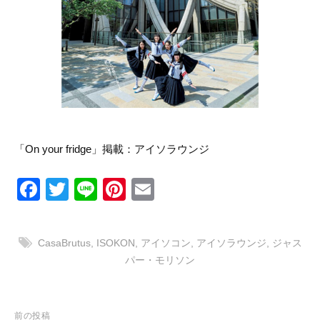
リ
ン
の
ー
マ
ス
タ
ー
ピ
ー
ス
を
取
「On your fridge」掲載：
アイソラウンジ
り
扱
い
F
T
Li
Pi
E
ま
す
a
wi
n
nt
m
c
tt
e
er
ail
CasaBrutus
,
ISOKON
,
アイソコン
,
アイソラウンジ
,
ジャス
e
er
e
パー・モリソン
b
st
o
投
前の投稿