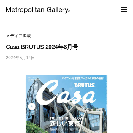
株
ュ
コ
ー
式
メ
ン
会
ニ
株
ュ
ヨ
テ
社
ー
ー
式
ン
メ
ロ
会
ッ
ト
ツ
メディア掲載
パ
ロ
社
へ
・
Casa BRUTUS 2024年6月号
ポ
日
メ
ス
本
リ
2024年5月14日
b
ト
キ
を
タ
y
中
ッ
ロ
ン
心
M
プ
ポ
と
ギ
E
し
リ
ャ
T
た
ラ
タ
プ
R
ロ
リ
O
ン
ダ
ー
C
ギ
ク
ト
S
ャ
デ
ザ
ラ
イ