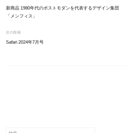
o
稿
新商品 1980年代のポストモダンを代表するデザイン集団
k
ナ
「メンフィス」
ビ
ゲ
次の投稿
ー
Safari 2024年7月号
シ
ョ
ン
検