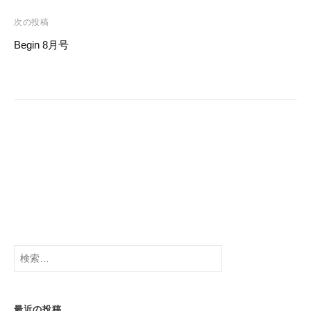
ナ
o
ビ
次の投稿
o
ゲ
Begin 8月号
k
ー
シ
ョ
ン
検
索:
最近の投稿