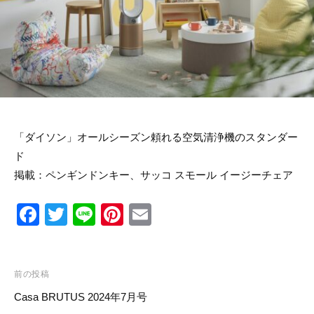
リ
ン
の
ー
マ
ス
タ
ー
ピ
ー
ス
を
取
「ダイソン」オールシーズン頼れる空気清浄機のスタンダー
り
ド
扱
い
掲載：
ペンギンドンキー
、
サッコ スモール イージーチェア
ま
す
F
T
Li
Pi
E
a
wi
n
nt
m
c
tt
e
er
ail
投
e
er
e
前の投稿
稿
Casa BRUTUS 2024年7月号
b
st