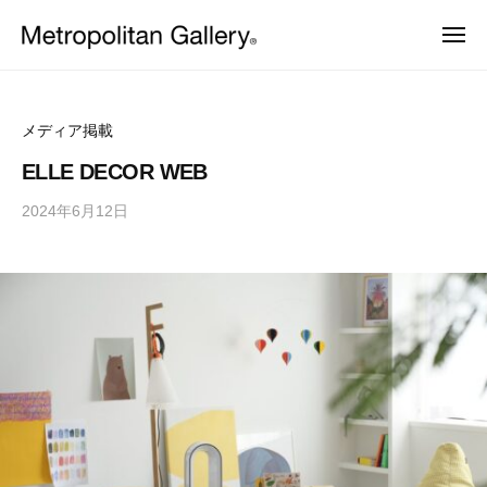
株
ュ
コ
ー
式
メ
ン
会
ニ
株
ュ
ヨ
テ
社
ー
ー
式
ン
メ
ロ
会
ッ
ト
ツ
メディア掲載
パ
ロ
社
へ
・
ELLE DECOR WEB
ポ
日
メ
ス
本
リ
2024年6月12日
b
ト
キ
を
タ
y
中
ッ
ロ
ン
心
M
プ
ポ
と
ギ
E
し
リ
ャ
T
た
ラ
タ
プ
R
ロ
リ
O
ン
ダ
ー
C
ギ
ク
ト
S
ャ
デ
ザ
ラ
イ