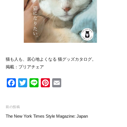
リ
ン
の
ー
マ
ス
タ
ー
ピ
ー
ス
を
取
猫も人も、居心地よくなる 猫グッズカタログ。
り
扱
掲載：
プリアチェア
い
ま
す
F
T
Li
Pi
E
a
wi
n
nt
m
c
tt
e
er
ail
投
e
er
e
前の投稿
稿
The New York Times Style Magazine: Japan
b
st
ナ