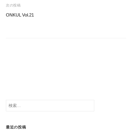
o
ビ
次の投稿
o
ゲ
ONKUL Vol.21
k
ー
シ
ョ
ン
検
索:
最近の投稿