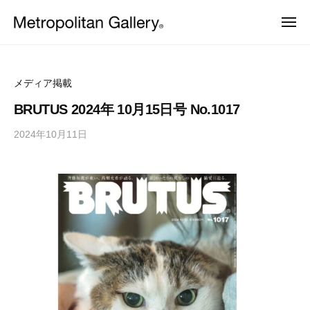
株
ュ
コ
ー
式
メ
ン
会
ニ
株
ュ
ヨ
テ
社
ー
ー
式
ン
メ
ロ
会
ッ
ト
ツ
メディア掲載
パ
ロ
社
へ
・
BRUTUS 2024年 10月15日号 No.1017
ポ
日
メ
ス
本
リ
2024年10月11日
b
ト
キ
を
タ
y
中
ッ
ロ
ン
心
M
プ
ポ
と
ギ
E
し
リ
ャ
T
た
ラ
タ
プ
R
ロ
リ
O
ン
ダ
ー
C
ギ
ク
ト
S
ャ
デ
ザ
ラ
イ