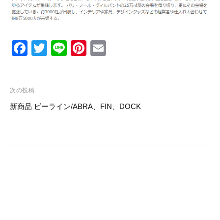
F
T
Li
Pi
E
a
wi
n
nt
m
c
tt
e
er
ail
投
e
er
e
次の投稿
稿
新商品 ビーライン/ABRA、FIN、DOCK
b
st
ナ
o
ビ
o
ゲ
k
ー
シ
ョ
ン