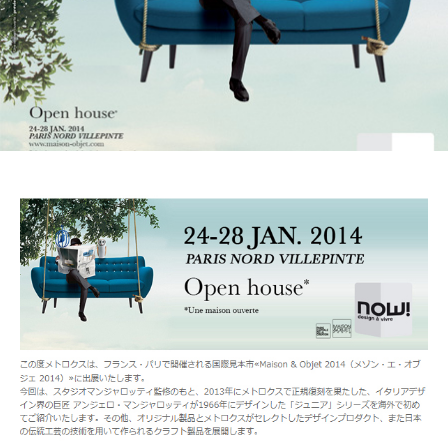
リ
ン
の
ー
マ
ス
タ
ー
ピ
ー
ス
を
取
り
扱
い
ま
す