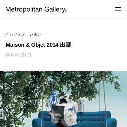
株
ュ
コ
ー
式
メ
ン
会
ニ
株
ュ
ヨ
テ
社
ー
ー
式
ン
メ
ロ
会
ッ
ト
ツ
インフォメーション
パ
ロ
社
へ
・
Maison & Objet 2014 出展
ポ
日
メ
ス
本
リ
2014年1月6日
b
ト
キ
を
タ
y
中
ッ
ロ
ン
心
M
プ
ポ
と
ギ
E
し
リ
ャ
T
た
ラ
タ
プ
R
ロ
リ
O
ン
ダ
ー
C
ギ
ク
ト
S
ャ
デ
ザ
ラ
イ