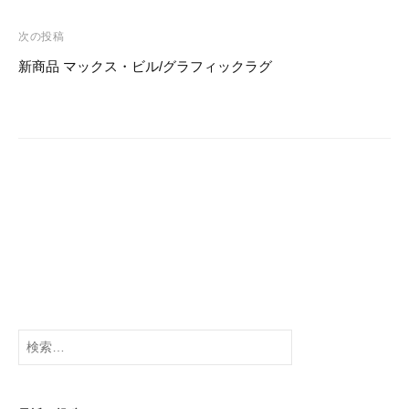
ナ
o
ビ
次の投稿
o
ゲ
新商品 マックス・ビル/グラフィックラグ
k
ー
シ
ョ
ン
検
索: