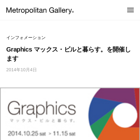
株
ュ
コ
ー
式
メ
ン
会
ニ
株
ュ
ヨ
テ
社
ー
ー
式
ン
メ
ロ
会
ッ
ト
ツ
インフォメーション
パ
ロ
社
へ
・
Graphics マックス・ビルと暮らす。を開催し
ポ
日
メ
ス
ます
本
リ
ト
キ
を
タ
2014年10月4日
b
中
ッ
ロ
ン
心
y
プ
ポ
と
ギ
M
し
リ
ャ
E
た
ラ
タ
プ
T
ロ
リ
ン
R
ダ
ー
ギ
O
ク
ト
C
ャ
デ
S
ザ
ラ
イ