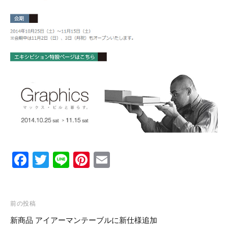
F
T
Li
Pi
E
a
wi
n
nt
m
c
tt
e
er
ail
投
e
er
e
前の投稿
稿
新商品 アイアーマンテーブルに新仕様追加
b
st