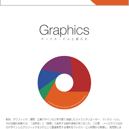
リ
ン
の
ー
マ
ス
タ
ー
ピ
ー
ス
を
取
り
扱
い
ま
す