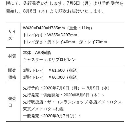
幌にて、先行発売いたします。7月6日（月）より予約受付を
開始し、8月6日（木）より順次お届けいたします。
W430×D420×H735mm（重量：11kg）
サイ
トレイ内寸：W255×D297mm
ズ
トレイ深さ：浅トレイ40mm、深トレイ70mm
本体：ABS樹脂
材質
キャスター：ポリプロピレン
販売
3段3トレイ ￥61,600（税込）
価格
3段4トレイ ￥66,000（税込）
先行予約：2020年7月6日（月）～ 8月5日（水）
先行発売・供給開始：2020年8月6日（木）~
発売
先行取扱店：ザ・コンランショップ 各店／メトロクス
日
東京／メトロクス札幌
一般発売：2020年9月7日(月）~