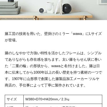
リ
ン
の
ー
マ
ス
タ
ー
ピ
ー
籐工芸の技術を用いた、壁掛けのミラー「wawa」にLサイズ
ス
が登場。
を
取
り
籐のしなやかで力強い特性を活かしたフレームは、シンプル
扱
い
でありながらも存在感を放ちます。太い籐をらせん状に巻い
ま
た「二重の輪」の形状から、wawaと名付けました。籐は日
す
本に伝来してから1000年以上の長い歴史を持つ素材の一つで
す。1907年に山形県で創業した籐製品加工メーカー ツルヤ
商店の、手仕事によって丁寧に製作されています。
サイズ
W380×D70×H420mm／2.3㎏