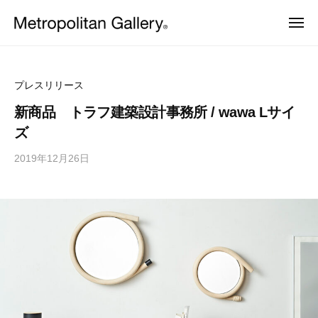
株
ュ
コ
ー
式
メ
ン
会
ニ
株
ュ
ヨ
テ
社
ー
ー
式
ン
メ
ロ
会
ッ
ト
ツ
プレスリリース
パ
ロ
社
へ
・
新商品 トラフ建築設計事務所 / wawa Lサイ
ポ
日
メ
ス
ズ
本
リ
ト
キ
を
タ
2019年12月26日
b
中
ッ
ロ
ン
心
y
プ
ポ
と
ギ
M
し
リ
ャ
E
た
ラ
タ
プ
T
ロ
リ
ン
R
ダ
ー
ギ
O
ク
ト
C
ャ
デ
S
ザ
ラ
イ