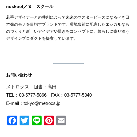
nuskool／ヌ―スクール
若手デザイナーとの共創によって未来のマスターピースになるべき日
本発のモノを目指すブランドです。環境負荷に配慮したエシカルなも
のづくりと新しいアイデアや驚きをコンセプトに、暮らしに寄り添う
デザインプロダクトを提案しています。
お問い合わせ
メトロクス 担当：高田
TEL：03-5777-5866 FAX：03-5777-5340
E-mail：tokyo@metrocs.jp
F
T
Li
Pi
E
a
wi
n
nt
m