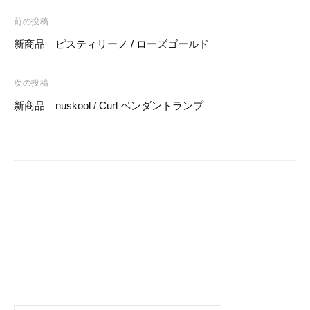
c
tt
e
er
ail
投
e
er
e
前の投稿
稿
新商品 ピスティリーノ / ローズゴールド
b
st
ナ
o
ビ
次の投稿
o
ゲ
新商品 nuskool / Curl ペンダントランプ
k
ー
シ
ョ
ン