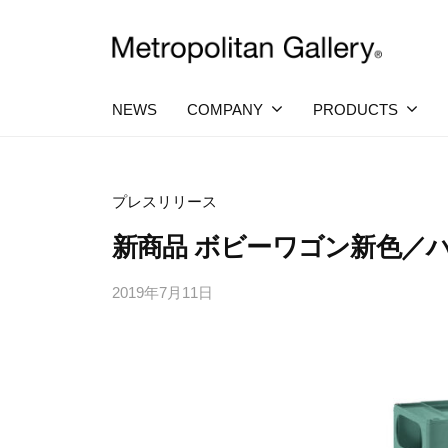
コ
社
ン
メ
テ
株
ヨ
ト
ー
ン
ロ
式
NEWS
COMPANY
PRODUCTS
ロ
ツ
ポ
ッ
会
へ
パ
リ
社
・
タ
ス
プレスリリース
日
メ
ン
キ
本
新商品 ボビーワゴン新色／
ト
を
ギ
ッ
中
ロ
ャ
プ
心
2019年7月11日
b
ラ
ポ
と
y
し
リ
リ
M
た
ー
プ
E
タ
ロ
T
ン
ダ
R
ク
ギ