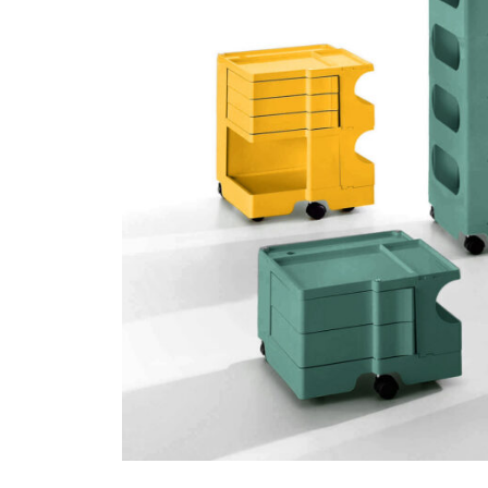
O
ト
ャ
デ
C
ザ
ラ
S
イ
リ
ン
の
ー
マ
ス
タ
ー
ピ
ー
ス
を
取
り
扱
い
ま
す