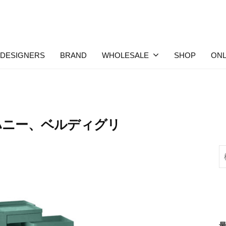
DESIGNERS
BRAND
WHOLESALE
SHOP
ONL
ハニー、ベルディグリ
検
索