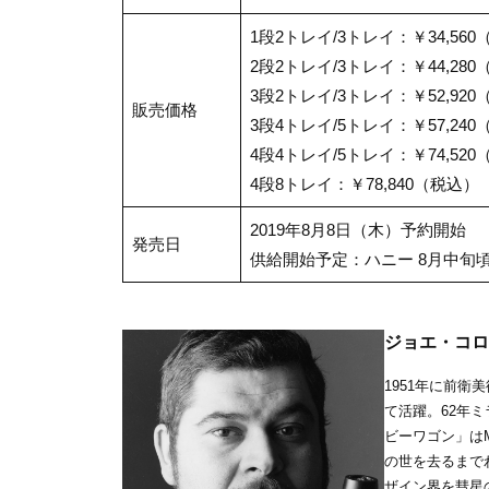
1段2トレイ/3トレイ：￥34,56
2段2トレイ/3トレイ：￥44,28
3段2トレイ/3トレイ：￥52,92
販売価格
3段4トレイ/5トレイ：￥57,24
4段4トレイ/5トレイ：￥74,52
4段8トレイ：￥78,840（税込）
2019年8月8日（木）予約開始
発売日
供給開始予定：ハニー 8月中旬頃
ジョエ・コロンボ /
1951年に前
て活躍。62年
ビーワゴン」は
の世を去るまで
ザイン界を彗星