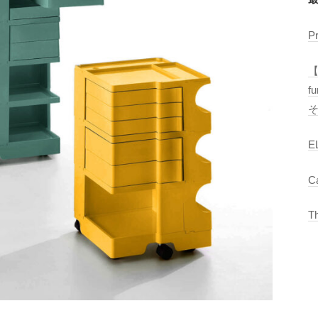
P
【
f
E
C
T