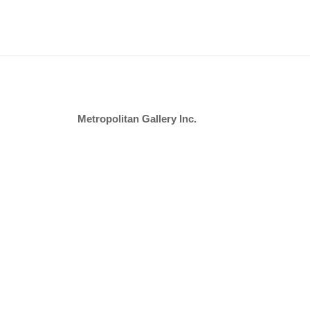
k
ゲ
ー
シ
ョ
ン
Metropolitan Gallery Inc.