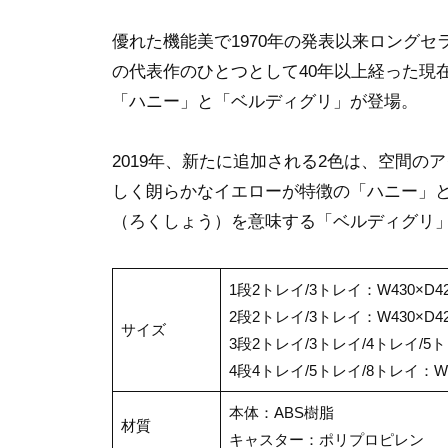
優れた機能美で1970年の発表以来ロング
の代表作のひとつとして40年以上経った現
「ハニー」と「ベルディグリ」が登場。
2019年、新たに追加される2色は、空間
しく朗らかなイエローが特徴の「ハニー」
（ろくしょう）を意味する「ベルディグリ
1段2トレイ/3トレイ：W430×D42
2段2トレイ/3トレイ：W430×D42
サイズ
3段2トレイ/3トレイ/4トレイ/5トレ
4段4トレイ/5トレイ/8トレイ：W43
本体：ABS樹脂
材質
キャスター：ポリプロピレン