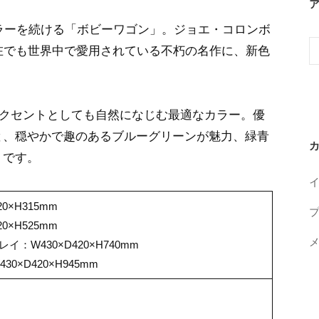
セラーを続ける「ボビーワゴン」。ジョエ・コロンボ
ア
在でも世界中で愛用されている不朽の名作に、新色
ー
カ
イ
のアクセントとしても自然になじむ最適なカラー。優
ブ
と、穏やかで趣のあるブルーグリーンが魅力、緑青
」です。
0×H315mm
0×H525mm
イ：W430×D420×H740mm
0×D420×H945mm