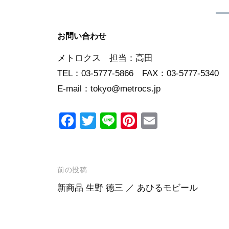
お問い合わせ
メトロクス 担当：高田
TEL：03-5777-5866 FAX：03-5777-5340
E-mail：tokyo@metrocs.jp
F
T
Li
Pi
E
a
wi
n
nt
m
c
tt
e
er
ail
e
er
e
投
前の投稿
b
st
稿
新商品 生野 德三 ／ あひるモビール
o
ナ
o
ビ