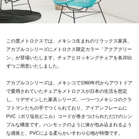
リ
ン
の
ー
マ
ス
タ
ー
ピ
この度メトロクスでは、メキシコ生まれのリラックス家具、
ー
ス
アカプルコシリーズにメトロクス限定カラー「アクアグリー
を
ン」が登場いたします。チェアとロッキングチェアを各20台
取
り
ずつご用意いたしました。
扱
い
ま
アカプルコシリーズは、メキシコで1960年代からアウトドア
す
で愛用されていたチェアをメトロクスが日本の生活を想定
し、リデザインした家具シリーズ。一つ一つメキシコのクラ
フトマンたちの手でつくられており、アイアンフレームに
PVC（ポリ塩化ビニル）コードが巻きつけられただけのシン
プルな構造です。ハンモックのように体が包み込まれるよう
な感覚と、PVCによる柔らかいすわり心地が特徴です。