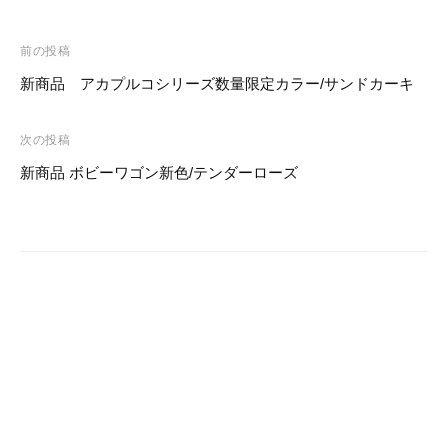
c
tt
e
er
ail
投
e
er
e
前の投稿
稿
新商品 アカプルコシリーズ数量限定カラー/サンドカーキ
b
st
ナ
o
ビ
次の投稿
o
ゲ
新商品 ボビーワゴン新色/テンダーローズ
k
ー
シ
ョ
ン