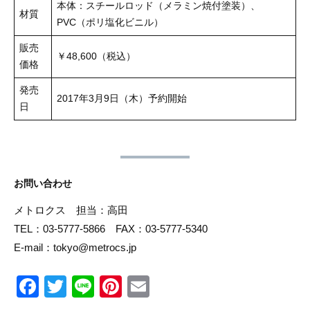
本体：スチールロッド（メラミン焼付塗装）、
材質
PVC（ポリ塩化ビニル）
販売
￥48,600（税込）
価格
発売
2017年3月9日（木）予約開始
日
お問い合わせ
メトロクス 担当：高田
TEL：03-5777-5866 FAX：03-5777-5340
E-mail：tokyo@metrocs.jp
F
T
Li
Pi
E
a
wi
n
nt
m