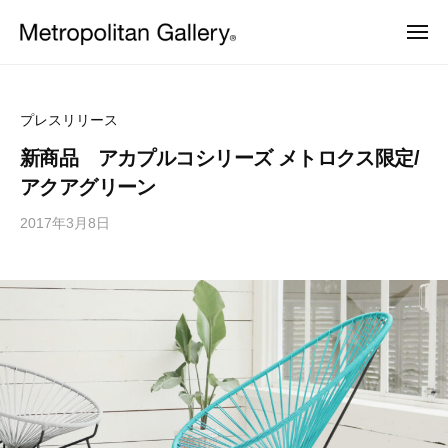
株
ュ
コ
ー
式
メ
ン
会
ニ
株
ュ
ヨ
テ
社
ー
ー
式
ン
メ
ロ
会
ッ
ト
ツ
プレスリリース
パ
ロ
社
へ
・
新商品 アカプルコシリーズ メトロクス限定/
ポ
日
メ
ス
アクアグリーン
本
リ
ト
キ
を
タ
2017年3月8日
b
中
ッ
ロ
ン
心
y
プ
ポ
と
ギ
M
し
リ
ャ
E
た
ラ
タ
プ
T
ロ
リ
ン
R
ダ
ー
ギ
O
ク
ト
C
ャ
デ
S
ザ
ラ
イ