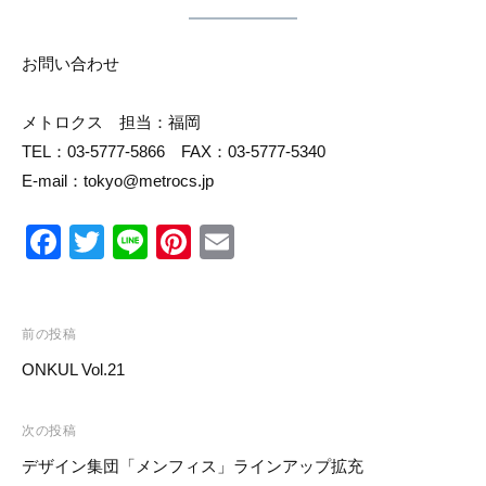
お問い合わせ
メトロクス 担当：福岡
TEL：03-5777-5866 FAX：03-5777-5340
E-mail：tokyo@metrocs.jp
F
T
Li
Pi
E
a
wi
n
nt
m
c
tt
e
er
ail
投
e
er
e
前の投稿
稿
ONKUL Vol.21
b
st
ナ
o
ビ
次の投稿
o
ゲ
デザイン集団「メンフィス」ラインアップ拡充
k