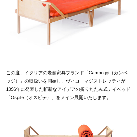
リ
ン
の
ー
マ
ス
タ
ー
ピ
ー
ス
を
取
り
扱
この度、イタリアの老舗家具ブランド「Campeggi（カンペ
い
ま
ッジ）」の取扱いを開始し、ヴィコ・マジストレッティが
す
1996年に発表した斬新なアイデアの折りたたみ式デイベッド
「Ospite（オスピテ）」をメイン展開いたします。