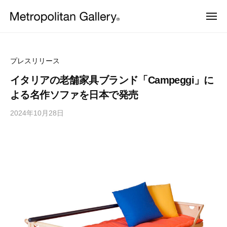
株
ュ
コ
ー
式
メ
ン
会
ニ
株
ュ
ヨ
テ
社
ー
ー
式
ン
メ
ロ
会
ッ
ト
ツ
プレスリリース
パ
ロ
社
へ
・
イタリアの老舗家具ブランド「Campeggi」に
ポ
日
メ
ス
よる名作ソファを日本で発売
本
リ
ト
キ
を
タ
2024年10月28日
b
中
ッ
ロ
ン
心
y
プ
ポ
と
ギ
M
し
リ
ャ
E
た
ラ
タ
プ
T
ロ
リ
ン
R
ダ
ー
ギ
O
ク
ト
C
ャ
デ
S
ザ
ラ
イ