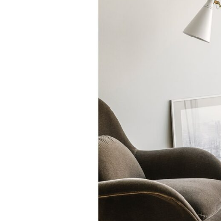
ト
R
ャ
デ
O
ザ
ラ
C
イ
リ
ン
S
の
ー
マ
ス
タ
ー
ピ
ー
ス
を
取
り
扱
い
ま
す