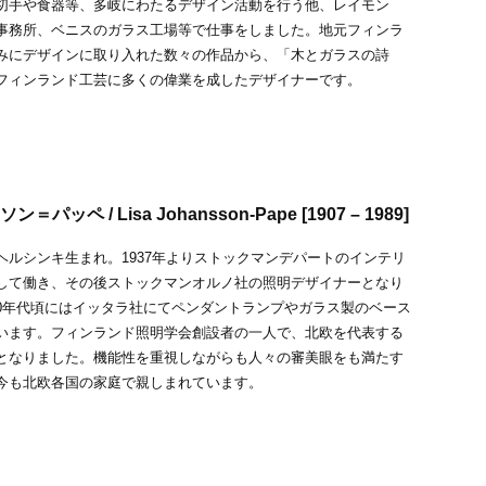
切手や食器等、多岐にわたるデザイン活動を行う他、レイモン
事務所、ベニスのガラス工場等で仕事をしました。地元フィンラ
みにデザインに取り入れた数々の作品から、「木とガラスの詩
フィンランド工芸に多くの偉業を成したデザイナーです。
パッペ / Lisa Johansson-Pape [1907 – 1989]
ヘルシンキ生まれ。1937年よりストックマンデパートのインテリ
して働き、その後ストックマンオルノ社の照明デザイナーとなり
-60年代頃にはイッタラ社にてペンダントランプやガラス製のベース
います。フィンランド照明学会創設者の一人で、北欧を代表する
となりました。機能性を重視しながらも人々の審美眼をも満たす
今も北欧各国の家庭で親しまれています。