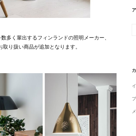
ア
ー
を数多く輩出するフィンランドの照明メーカー、
カ
なお取り扱い商品が追加となります。
イ
ブ