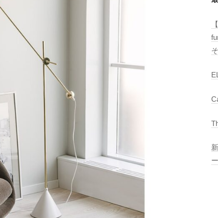
【
f
E
C
T
ー