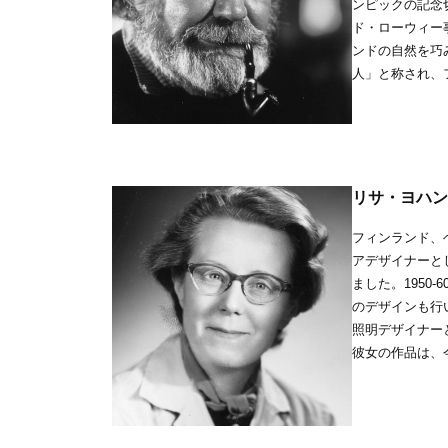
ンピックの記念
ド・ローウィー
ンドの自然を巧
人」と称され、
リサ・ヨハンソン＝
フィンランド、
アデザイナーと
ました。1950
のデザインも行
照明デザイナー
彼女の作品は、