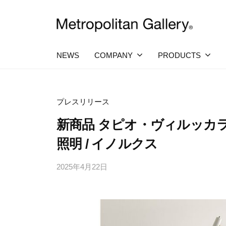
コ
社
ン
メ
テ
株
ヨ
ト
ー
ン
ロ
式
NEWS
COMPANY
PRODUCTS
ロ
ツ
ポ
ッ
会
へ
パ
リ
社
・
タ
ス
プレスリリース
日
メ
ン
キ
本
新商品 タピオ・ヴィルッカ
ト
を
ギ
ッ
中
ロ
ャ
照明 / イノルクス
プ
心
ラ
ポ
と
2025年4月22日
b
し
リ
リ
た
y
ー
プ
タ
M
ロ
ン
E
ダ
ク
T
ギ