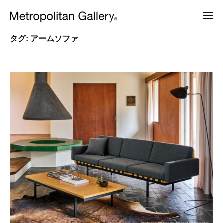
株
ュ
コ
ー
式
メ
ン
会
ニ
株
ュ
ヨ
テ
社
ー
タグ:
アームソファ
ー
式
ン
メ
ロ
会
ッ
ト
ツ
パ
ロ
社
へ
・
ポ
日
メ
ス
本
リ
ト
キ
を
タ
中
ッ
ロ
ン
心
プ
ポ
と
ギ
し
リ
ャ
た
ラ
タ
プ
ロ
リ
ン
ダ
ー
ギ
ク
ト
ャ
デ
ザ
ラ
イ