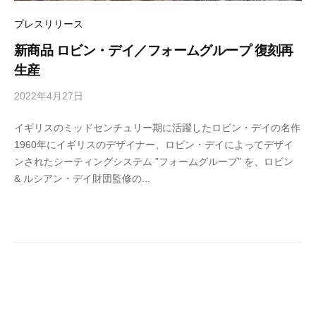
リ
ン
の
ー
プレスリリース
マ
ス
新商品 ロビン・デイ／フォームグループ 復刻再
タ
生産
ー
ピ
2022年4月27日
b
ー
ス
y
を
イギリスのミッドセンチュリー期に活躍したロビン・デイの名作
M
取
1960年にイギリスのデザイナー、ロビン・デイによってデザイ
E
り
扱
ンされたシーティングシステム ”フォームグループ” を、ロビン
T
い
& ルシアン・デイ財団監修の...
R
ま
O
す
C
S