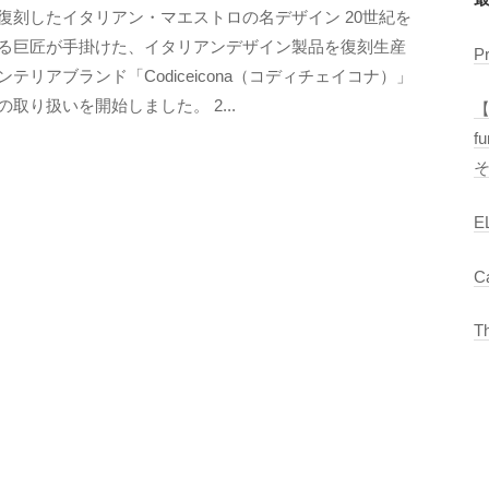
復刻したイタリアン・マエストロの名デザイン 20世紀を
M
る巨匠が手掛けた、イタリアンデザイン製品を復刻生産
E
P
ンテリアブランド「Codiceicona（コディチェイコナ）」
T
の取り扱いを開始しました。 2...
R
【
O
f
C
S
E
C
T