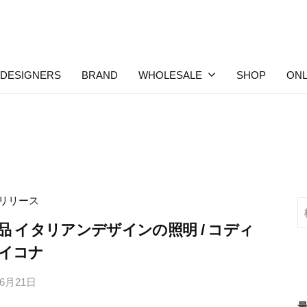
DESIGNERS
BRAND
WHOLESALE
SHOP
ONL
リリース
検
索
品 イタリアンデザインの照明 / コディ
イコナ
年6月21日
b
y