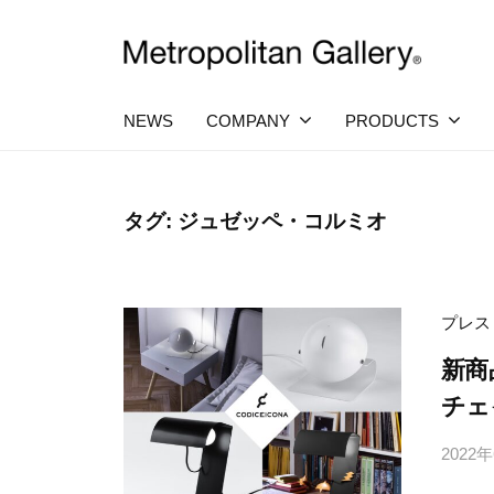
コ
社
ン
メ
テ
株
ヨ
ト
ー
ン
ロ
式
NEWS
COMPANY
PRODUCTS
ロ
ツ
ポ
ッ
会
へ
パ
リ
社
・
タ
ス
タグ:
ジュゼッペ・コルミオ
日
メ
ン
キ
本
ト
を
ギ
ッ
中
ロ
ャ
プ
心
プレス
ラ
ポ
と
し
新商
リ
リ
た
ー
チェ
プ
タ
ロ
ン
2022
ダ
ク
ギ