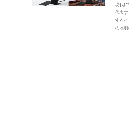
ト
現代に
ャ
デ
代表す
ザ
ラ
するイ
イ
リ
ン
の照明
の
ー
マ
ス
タ
ー
ピ
ー
ス
を
取
り
扱
い
ま
す