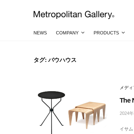
コ
社
ン
メ
テ
株
ヨ
ト
ー
ン
ロ
式
NEWS
COMPANY
PRODUCTS
ロ
ツ
ポ
ッ
会
へ
パ
リ
社
・
タ
ス
タグ:
バウハウス
日
メ
ン
キ
本
ト
を
ギ
ッ
中
ロ
ャ
プ
心
メディ
ラ
ポ
と
し
The 
リ
リ
た
ー
プ
タ
2024
ロ
ン
ダ
イサム
ク
ギ