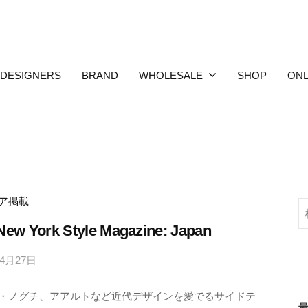
DESIGNERS
BRAND
WHOLESALE
SHOP
ONL
ア掲載
検
索
New York Style Magazine: Japan
年4月27日
b
y
・ノグチ、アアルトなど近代デザインを愛でるサイドテ
M