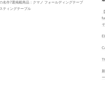
の名作7選掲載商品：クマノ フォールディングテーブ
E
スティングテーブル
T
【
R
f
O
C
S
E
C
T
ー