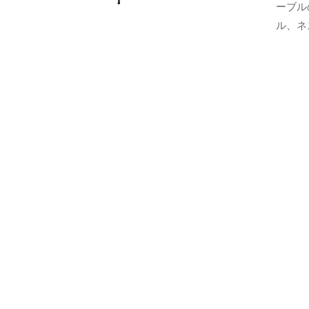
ト
ーブル
ャ
デ
ル、ネ
ザ
ラ
イ
リ
ン
の
ー
マ
ス
タ
ー
ピ
ー
ス
を
取
り
扱
い
ま
す