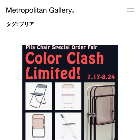
株
ュ
コ
ー
式
メ
ン
会
ニ
株
ュ
ヨ
テ
社
ー
タグ:
プリア
ー
式
ン
メ
ロ
会
ッ
ト
ツ
パ
ロ
社
へ
・
ポ
日
メ
ス
本
リ
ト
キ
を
タ
中
ッ
ロ
ン
心
プ
ポ
と
ギ
し
リ
ャ
た
ラ
タ
プ
ロ
リ
ン
ダ
ー
ギ
ク
ト
ャ
デ
ザ
ラ
イ