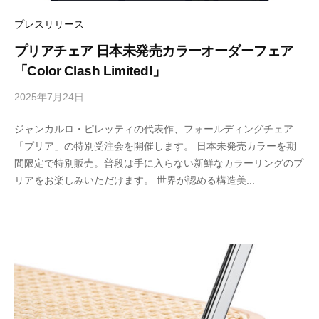
リ
ン
の
ー
プレスリリース
マ
ス
プリアチェア 日本未発売カラーオーダーフェア
タ
「Color Clash Limited!」
ー
ピ
2025年7月24日
b
ー
ス
y
を
ジャンカルロ・ピレッティの代表作、フォールディングチェア
M
取
「プリア」の特別受注会を開催します。 日本未発売カラーを期
E
り
扱
間限定で特別販売。普段は手に入らない新鮮なカラーリングのプ
T
い
リアをお楽しみいただけます。 世界が認める構造美...
R
ま
O
す
C
S