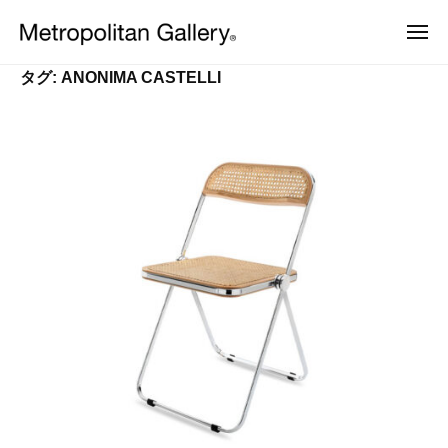
株
ュ
コ
ー
式
メ
ン
会
ニ
株
ュ
ヨ
テ
社
ー
タグ:
ANONIMA CASTELLI
ー
式
ン
メ
ロ
会
ッ
ト
ツ
パ
ロ
社
へ
・
ポ
日
メ
ス
本
リ
ト
キ
を
タ
中
ッ
ロ
ン
心
プ
ポ
と
ギ
し
リ
ャ
た
ラ
タ
プ
ロ
リ
ン
ダ
ー
ギ
ク
ト
ャ
デ
ザ
ラ
イ