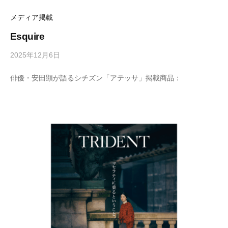
リ
ン
の
ー
メディア掲載
マ
ス
Esquire
タ
ー
2025年12月6日
b
ピ
y
ー
俳優・安田顕が語るシチズン「アテッサ」掲載商品：
ス
M
を
E
取
T
り
扱
R
い
O
ま
C
す
S