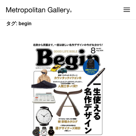
株
ュ
コ
ー
式
メ
ン
会
ニ
株
ュ
ヨ
テ
社
ー
タグ:
begin
ー
式
ン
メ
ロ
会
ッ
ト
ツ
パ
ロ
社
へ
・
ポ
日
メ
ス
本
リ
ト
キ
を
タ
中
ッ
ロ
ン
心
プ
ポ
と
ギ
し
リ
ャ
た
ラ
タ
プ
ロ
リ
ン
ダ
ー
ギ
ク
ト
ャ
デ
ザ
ラ
イ