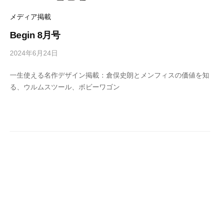
リ
ン
の
ー
メディア掲載
マ
ス
Begin 8月号
タ
ー
2024年6月24日
b
ピ
y
ー
一生使える名作デザイン掲載：倉俣史朗とメンフィスの価値を知
ス
M
を
る、ウルムスツール、ボビーワゴン
E
取
T
り
扱
R
い
O
ま
C
す
S