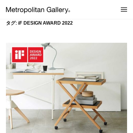
株
ュ
コ
ー
式
メ
ン
会
ニ
株
ュ
ヨ
テ
社
ー
タグ:
iF DESIGN AWARD 2022
ー
式
ン
メ
ロ
会
ッ
ト
ツ
パ
ロ
社
へ
・
ポ
日
メ
ス
本
リ
ト
キ
を
タ
中
ッ
ロ
ン
心
プ
ポ
と
ギ
し
リ
ャ
た
ラ
タ
プ
ロ
リ
ン
ダ
ー
ギ
ク
ト
ャ
デ
ザ
ラ
イ