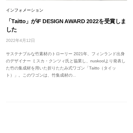
リ
ン
の
ー
インフォメーション
マ
ス
「Taitto」がiF DESIGN AWARD 2022を受賞しま
タ
した
ー
ピ
2022年4月12日
b
ー
ス
y
を
サステナブルな竹素材のトローリー 2021年、フィンランド出身
M
取
のデザイナー ミスカ・クンツィ氏と協業し、nuskoolより発表し
E
り
扱
た竹の集成材を用いた折りたたみ式ワゴン「Taitto（タイッ
T
い
ト）」。このワゴンは、竹集成材の...
R
ま
O
す
C
S