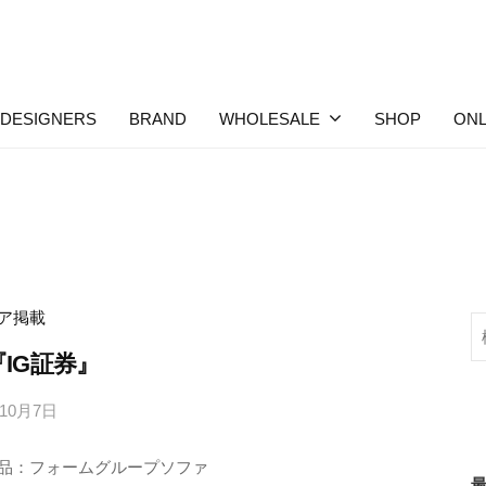
DESIGNERS
BRAND
WHOLESALE
SHOP
ONL
ア掲載
検
索
『IG証券』
年10月7日
b
y
品：フォームグループソファ
M