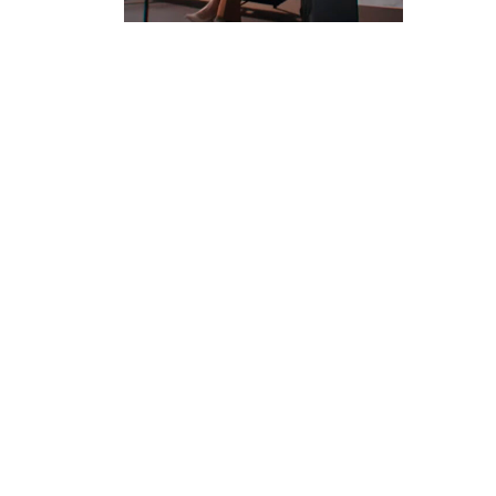
ト
ャ
デ
ザ
ラ
イ
リ
ン
の
ー
マ
ス
タ
ー
ピ
ー
ス
を
取
り
扱
い
ま
す