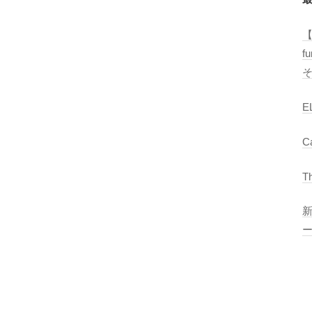
E
T
【
R
f
O
C
S
E
C
T
ー