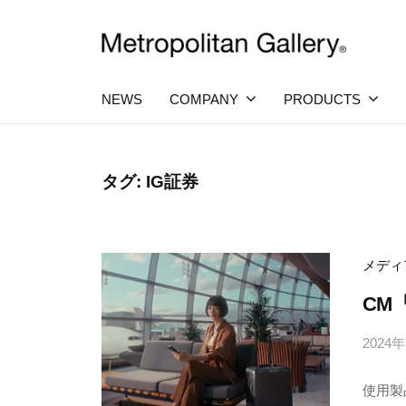
コ
社
ン
メ
テ
株
ヨ
ト
ー
ン
ロ
式
NEWS
COMPANY
PRODUCTS
ロ
ツ
ポ
ッ
会
へ
パ
リ
社
・
タ
ス
タグ:
IG証券
日
メ
ン
キ
本
ト
を
ギ
ッ
中
ロ
ャ
プ
心
メディ
ラ
ポ
と
し
CM
リ
リ
た
ー
プ
タ
2024
ロ
ン
ダ
使用製
ク
ギ