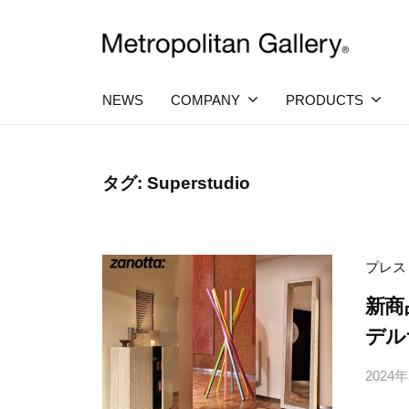
コ
社
ン
メ
テ
株
ヨ
ト
ー
ン
ロ
式
NEWS
COMPANY
PRODUCTS
ロ
ツ
ポ
ッ
会
へ
パ
リ
社
・
タ
ス
タグ:
Superstudio
日
メ
ン
キ
本
ト
を
ギ
ッ
中
ロ
ャ
プ
心
プレス
ラ
ポ
と
し
新商
リ
リ
た
ー
デル
プ
タ
ロ
ン
2024
ダ
ク
ギ