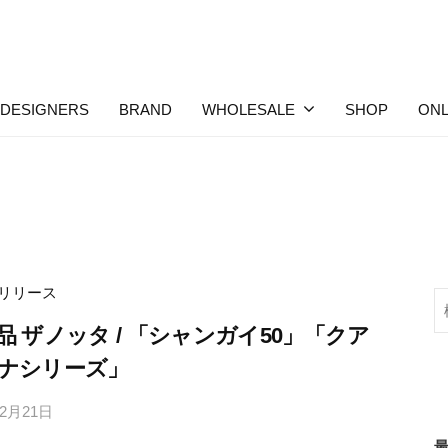
DESIGNERS
BRAND
WHOLESALE
SHOP
ONL
リリース
検
索
品 ザノッタ / 「シャンガイ50」「クア
ナシリーズ」
年2月21日
b
y