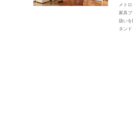
ト
メトロ
ャ
デ
家具ブ
ザ
ラ
扱いを
イ
リ
ン
タンド 
の
ー
マ
ス
タ
ー
ピ
ー
ス
を
取
り
扱
い
ま
す