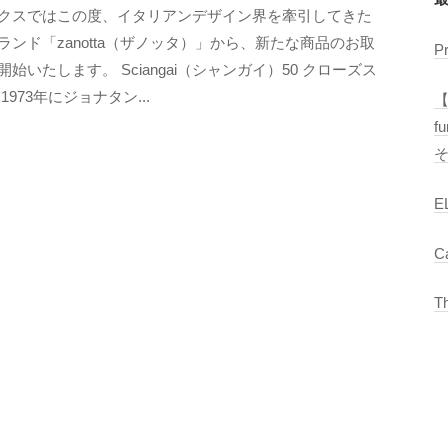
クスではこの度、イタリアンデザイン界を牽引してきた
M
ランド「zanotta（ザノッタ）」から、新たな商品のお取
E
P
開始いたします。 Sciangai（シャンガイ）50 クローズス
T
1973年にジョナタン...
R
【
O
f
C
S
E
C
T