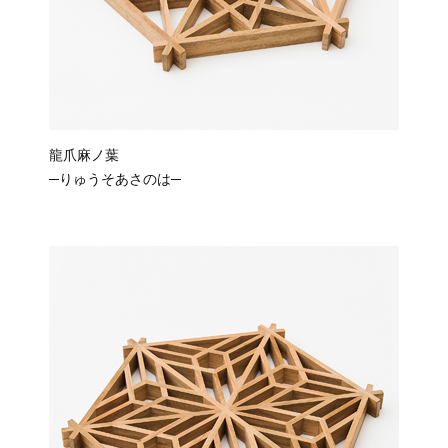
龍爪麻ノ葉
─りゅうそあさのは─