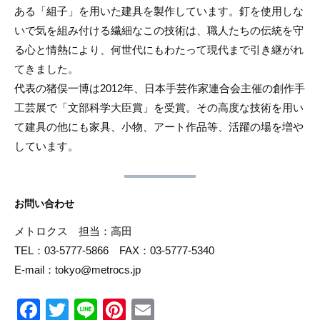
ある「組子」を用いた建具を製作しています。釘を使用しな
いで気を組み付ける繊細なこの技術は、職人たちの伝統を守
る心と情熱により、何世代にもわたって現代まで引き継がれ
てきました。
代表の猪俣一博は2012年、日本手芸作家連合会主催の創作手
工芸展で「文部科学大臣賞」を受賞。その高度な技術を用い
て建具の他にも家具、小物、アート作品等、活躍の場を増や
しています。
お問い合わせ
メトロクス 担当：高田
TEL：03-5777-5866 FAX：03-5777-5340
E-mail：tokyo@metrocs.jp
F
T
Li
Pi
E