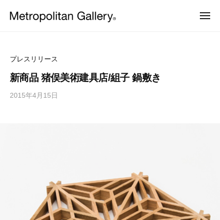
株
ュ
コ
ー
式
メ
ン
会
ニ
株
ュ
ヨ
テ
社
ー
ー
式
ン
メ
ロ
会
ッ
ト
ツ
プレスリリース
パ
ロ
社
へ
・
新商品 猪俣美術建具店/組子 鍋敷き
ポ
日
メ
ス
本
リ
2015年4月15日
b
ト
キ
を
タ
y
中
ッ
ロ
ン
心
M
プ
ポ
と
ギ
E
し
リ
ャ
T
た
ラ
タ
プ
R
ロ
リ
O
ン
ダ
ー
C
ギ
ク
ト
S
ャ
デ
ザ
ラ
イ