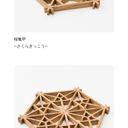
桜亀甲
─さくらきっこう─