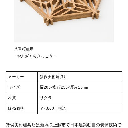
八重桜亀甲
─やえざくらきっこう─
メーカー
猪俣美術建具店
サイズ
幅205×奥行235×厚み15mm
材質
サクラ
販売価格
￥4,860（税込）
猪俣美術建具店は新潟県上越市で日本建築独自の装飾技術で