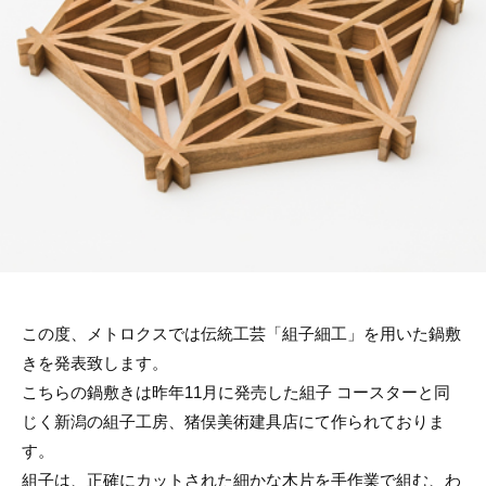
リ
ン
の
ー
マ
ス
タ
ー
ピ
ー
ス
を
取
り
扱
い
ま
す
この度、メトロクスでは伝統工芸「組子細工」を用いた鍋敷
きを発表致します。
こちらの鍋敷きは昨年11月に発売した組子 コースターと同
じく新潟の組子工房、猪俣美術建具店にて作られておりま
す。
組子は、正確にカットされた細かな木片を手作業で組む、わ