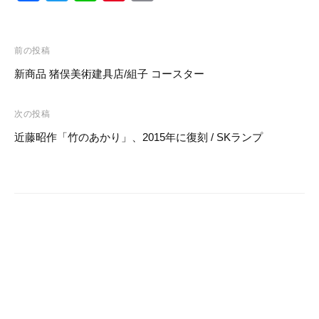
a
wi
n
nt
m
c
tt
e
er
ail
投
e
er
e
前の投稿
稿
新商品 猪俣美術建具店/組子 コースター
b
st
ナ
o
ビ
次の投稿
o
ゲ
近藤昭作「竹のあかり」、2015年に復刻 / SKランプ
k
ー
シ
ョ
ン