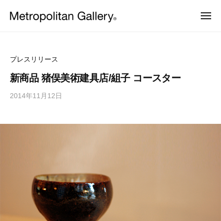
株
ュ
コ
ー
式
メ
ン
会
ニ
株
ュ
ヨ
テ
社
ー
ー
式
ン
メ
ロ
会
ッ
ト
ツ
プレスリリース
パ
ロ
社
へ
・
新商品 猪俣美術建具店/組子 コースター
ポ
日
メ
ス
本
リ
2014年11月12日
b
ト
キ
を
タ
y
中
ッ
ロ
ン
心
M
プ
ポ
と
ギ
E
し
リ
ャ
T
た
ラ
タ
プ
R
ロ
リ
O
ン
ダ
ー
C
ギ
ク
ト
S
ャ
デ
ザ
ラ
イ