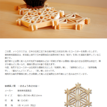
リ
ン
の
ー
マ
ス
タ
ー
ピ
ー
ス
を
取
り
扱
い
ま
す