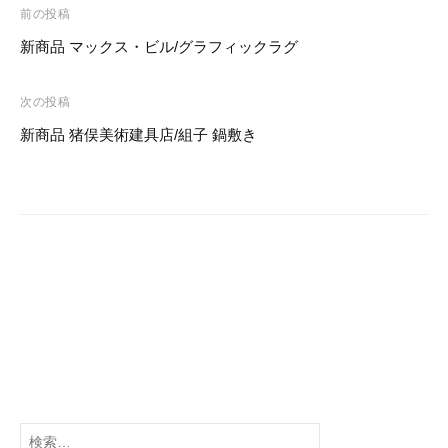
投
e
er
e
前の投稿
稿
新商品 マックス・ビル/グラフィックラグ
b
st
ナ
o
ビ
次の投稿
o
ゲ
新商品 猪俣美術建具店/組子 鍋敷き
k
ー
シ
ョ
ン
検