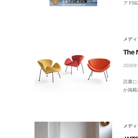
ト
ア F58
ャ
デ
ザ
ラ
イ
リ
ン
の
ー
メディ
マ
ス
The 
タ
ー
2026
ピ
ー
ス
読書に
を
か掲載商
取
り
扱
い
ま
す
メディ