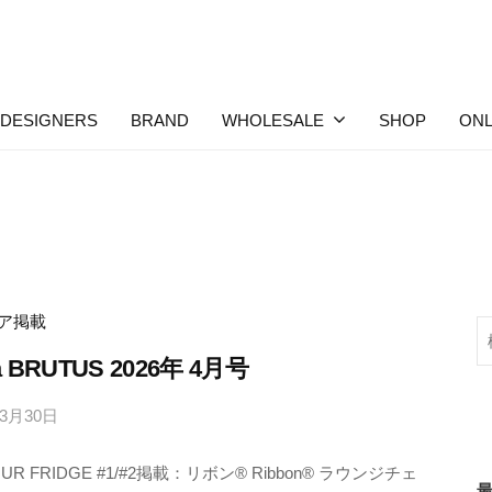
DESIGNERS
BRAND
WHOLESALE
SHOP
ONL
ア掲載
検
索
a BRUTUS 2026年 4月号
年3月30日
b
y
OUR FRIDGE #1/#2掲載：リボン® Ribbon® ラウンジチェ
M