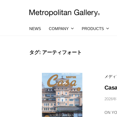
コ
社
ン
メ
テ
株
ヨ
ト
ー
ン
ロ
式
NEWS
COMPANY
PRODUCTS
ロ
ツ
ポ
ッ
会
へ
パ
リ
社
・
タ
ス
タグ:
アーティフォート
日
メ
ン
キ
本
ト
を
ギ
ッ
中
ロ
ャ
プ
心
メディ
ラ
ポ
と
し
Cas
リ
リ
た
ー
プ
タ
2026
ロ
ン
ダ
ON Y
ク
ギ