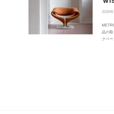
WTS
2026
METR
品の取り
クベース