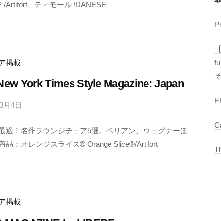
2 /Artifort、ティモール /DANESE
E
T
P
R
O
【
C
f
ア掲載
S
New York Times Style Magazine: Japan
E
年3月4日
b
y
C
最適！名作ラウンジチェア5選。ペリアン、ウェグナーほ
M
品：オレンジスライス® Orange Slice®/Artifort
E
T
T
R
O
C
ア掲載
S