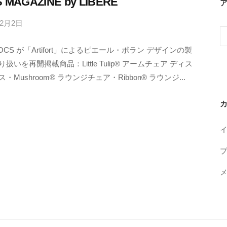
 MAGAZINE by LIBERE
年2月2日
b
ア
y
ー
OCS が「Artifort」によるピエール・ポラン デザインの製
M
カ
扱いを再開掲載商品：Little Tulip® アームチェア ディス
E
イ
・Mushroom® ラウンジチェア・Ribbon® ラウンジ...
T
ブ
R
O
C
S