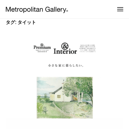
株
ュ
コ
ー
式
メ
ン
会
ニ
株
ュ
ヨ
テ
社
ー
タグ:
タイット
ー
式
ン
メ
ロ
会
ッ
ト
ツ
パ
ロ
社
へ
・
ポ
日
メ
ス
本
リ
ト
キ
を
タ
中
ッ
ロ
ン
心
プ
ポ
と
ギ
し
リ
ャ
た
ラ
タ
プ
ロ
リ
ン
ダ
ー
ギ
ク
ト
ャ
デ
ザ
ラ
イ