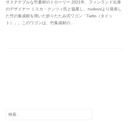
サステナブルな竹素材のトローリー 2021年、フィンランド出身
M
のデザイナー ミスカ・クンツィ氏と協業し、nuskoolより発表し
E
た竹の集成材を用いた折りたたみ式ワゴン「Taitto（タイッ
T
ト）」。このワゴンは、竹集成材の...
R
O
C
S
検
索: