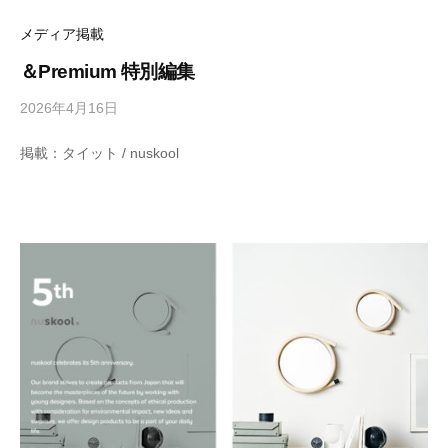
リ
ン
の
ー
メディア掲載
マ
ス
＆Premium 特別編集
タ
ー
2026年4月16日
b
ピ
y
ー
掲載：タイット / nuskool
ス
M
を
E
取
T
り
扱
R
い
O
ま
C
す
S