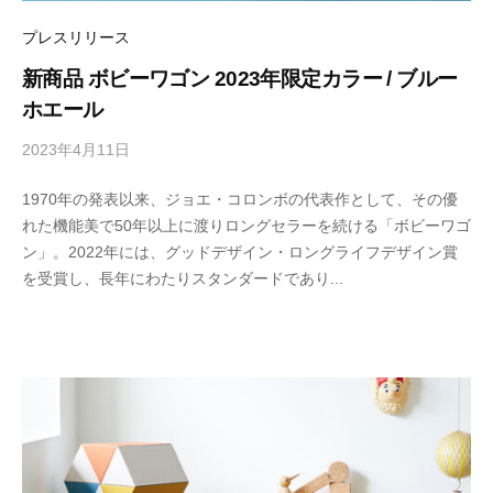
リ
ン
の
ー
プレスリリース
マ
ス
新商品 ボビーワゴン 2023年限定カラー / ブルー
タ
ホエール
ー
ピ
2023年4月11日
b
ー
ス
y
を
1970年の発表以来、ジョエ・コロンボの代表作として、その優
M
取
れた機能美で50年以上に渡りロングセラーを続ける「ボビーワゴ
E
り
扱
ン」。2022年には、グッドデザイン・ロングライフデザイン賞
T
い
を受賞し、長年にわたりスタンダードであり...
R
ま
O
す
C
S