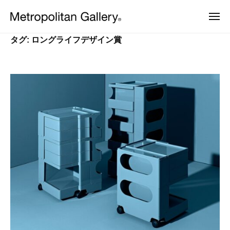
株
ュ
コ
ー
式
メ
ン
会
ニ
株
ュ
ヨ
テ
社
ー
タグ:
ロングライフデザイン賞
ー
式
ン
メ
ロ
会
ッ
ト
ツ
パ
ロ
社
へ
・
ポ
日
メ
ス
本
リ
ト
キ
を
タ
中
ッ
ロ
ン
心
プ
ポ
と
ギ
し
リ
ャ
た
ラ
タ
プ
ロ
リ
ン
ダ
ー
ギ
ク
ト
ャ
デ
ザ
ラ
イ