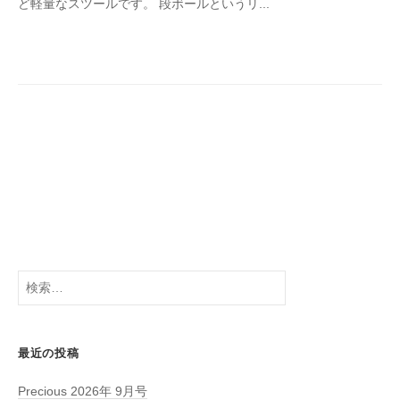
ど軽量なスツールです。 段ボールというリ...
R
O
C
S
検
索:
最近の投稿
Precious 2026年 9月号