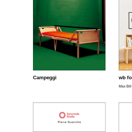
Campeggi
wb f
Max Bill