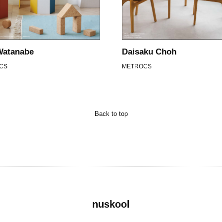
Watanabe
Daisaku Choh
CS
METROCS
Back to top
nuskool