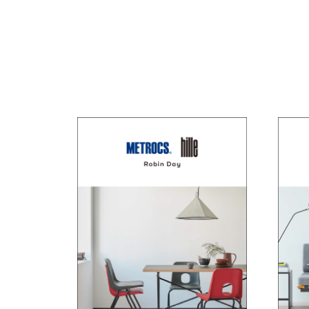
ト
ャ
デ
ザ
ラ
イ
リ
ン
の
ー
マ
ス
タ
ー
ピ
ー
ス
を
取
り
扱
い
ま
す