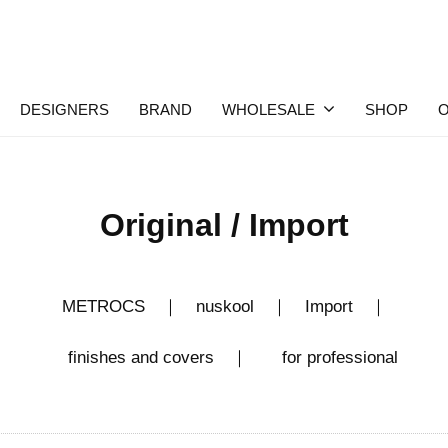
DESIGNERS
BRAND
WHOLESALE
SHOP
O
Original / Import
METROCS
｜
nuskool
｜
Import
｜
finishes and covers
｜
for professional