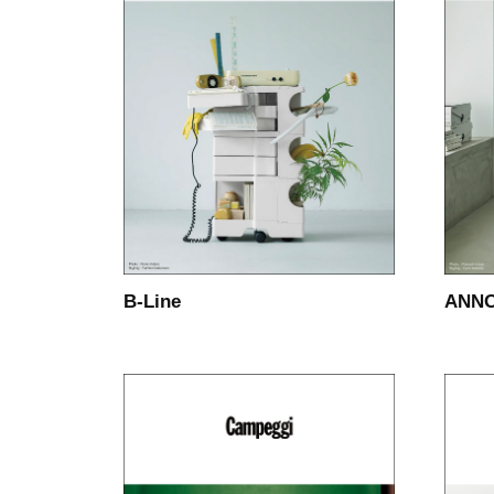
B-Line
ANNO