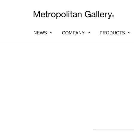
Skip
社
to
メ
content
株
ヨ
ト
ー
ロ
式
NEWS
COMPANY
PRODUCTS
ロ
ポ
ッ
会
catalog
パ
リ
社
・
タ
2025
日
メ
ン
本
年
ト
を
ギ
12
中
ロ
ャ
月
心
ラ
ポ
23
と
し
リ
日
リ
た
ー
by
プ
タ
METROCS
ロ
ン
ダ
ク
ギ